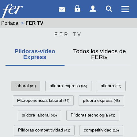
Correo web
Acceso Socios
Acceso Usuar
Mostrar
Ver 
Portada
Actual:
FER TV
FER TV
Píldoras-vídeo
Todos los vídeos de
Express
FERtv
FerTv Píldoras-vídeo Express C
laboral
píldora-express
píldora
(81)
(65)
(57)
Microponencias laboral
pildora express
(54)
(46)
píldora laboral
Píldoras tecnología
(45)
(43)
Píldoras competitividad
competitividad
(41)
(15)