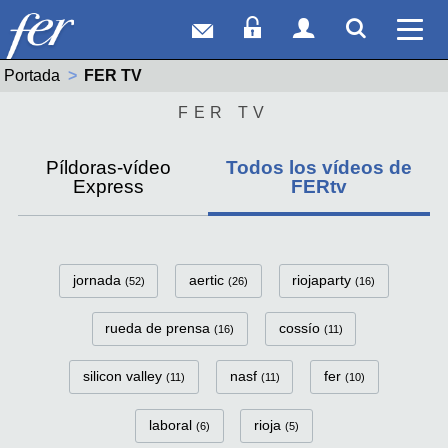
Correo web
Acceso Socios
Acceso Usuar
Mostrar
Ver 
Portada
Actual:
FER TV
FER TV
Píldoras-vídeo
Todos los vídeos de
Express
FERtv
FerTv Categorías
jornada
aertic
riojaparty
(52)
(26)
(16)
rueda de prensa
cossío
(16)
(11)
silicon valley
nasf
fer
(11)
(11)
(10)
laboral
rioja
(6)
(5)