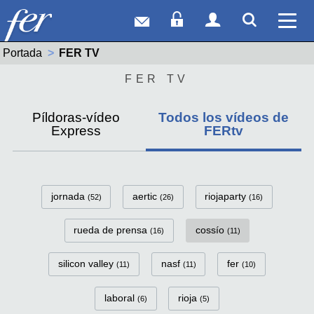
Correo web
Acceso Socios
Acceso Usuar
Mostrar
Ver 
Portada
Actual:
FER TV
FER TV
Píldoras-vídeo
Todos los vídeos de
Express
FERtv
FerTv Categorías
jornada
aertic
riojaparty
(52)
(26)
(16)
rueda de prensa
cossío
(16)
(11)
silicon valley
nasf
fer
(11)
(11)
(10)
laboral
rioja
(6)
(5)