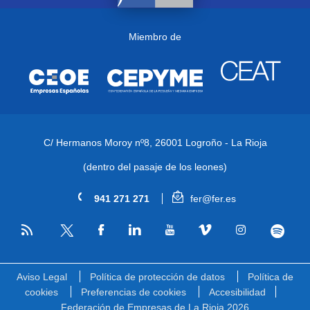
Miembro de
C/ Hermanos Moroy nº8,
26001 Logroño - La Rioja
(dentro del pasaje de los leones)
941 271 271
fer@fer.es
RSS
Facebook
Linkedin
Youtube
Vimeo
Instagram
Spotify
Twitter
Aviso Legal
Política de protección de datos
Política de
cookies
Preferencias de cookies
Accesibilidad
Federación de Empresas de La Rioja 2026