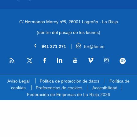
C/ Hermanos Moroy nº8,
26001 Logroño - La Rioja
(dentro del pasaje de los leones)
941 271 271
fer@fer.es
RSS
Facebook
Linkedin
Youtube
Vimeo
Instagram
Spotify
Twitter
Aviso Legal
Política de protección de datos
Política de
cookies
Preferencias de cookies
Accesibilidad
Federación de Empresas de La Rioja 2026