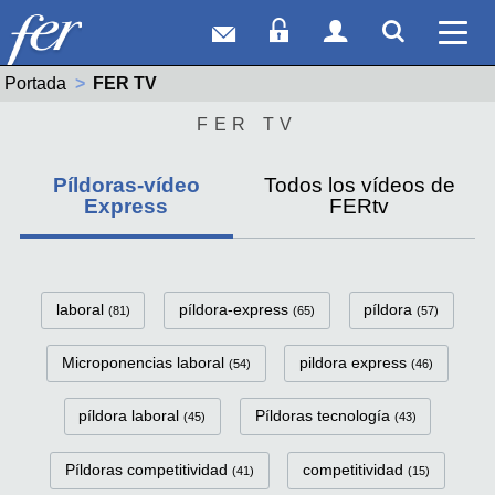
Correo web
Acceso Socios
Acceso Usuar
Mostrar
Ver 
Portada
Actual:
FER TV
FER TV
Píldoras-vídeo
Todos los vídeos de
Express
FERtv
FerTv Píldoras-vídeo Express C
laboral
píldora-express
píldora
(81)
(65)
(57)
Microponencias laboral
pildora express
(54)
(46)
píldora laboral
Píldoras tecnología
(45)
(43)
Píldoras competitividad
competitividad
(41)
(15)