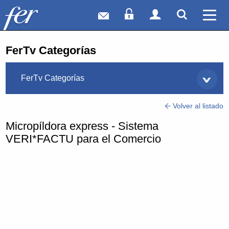
Correo web
Acceso Socios
Acceso Usuar
Mostrar
Ver 
FerTv Categorías
FerTv Categorías
Volver al listado
Micropíldora express - Sistema
VERI*FACTU para el Comercio