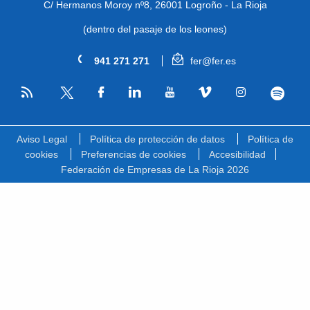
C/ Hermanos Moroy nº8,
26001 Logroño - La Rioja
(dentro del pasaje de los leones)
941 271 271
fer@fer.es
RSS
Facebook
Linkedin
Youtube
Vimeo
Instagram
Spotify
Twitter
Aviso Legal
Política de protección de datos
Política de
cookies
Preferencias de cookies
Accesibilidad
Federación de Empresas de La Rioja 2026