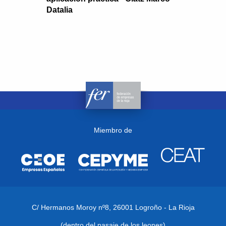
Datalia
Miembro de
C/ Hermanos Moroy nº8,
26001 Logroño - La Rioja
(dentro del pasaje de los leones)