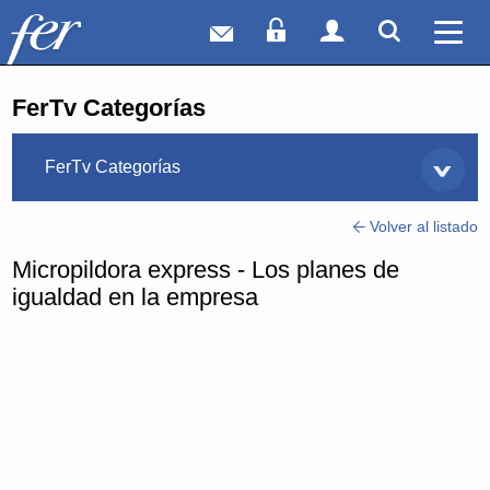
Correo web
Acceso Socios
Acceso Usuar
Mostrar
Ver 
FerTv Categorías
FerTv Categorías
Volver al listado
Micropildora express - Los planes de
igualdad en la empresa