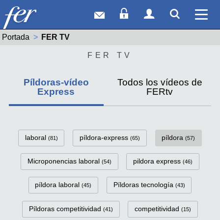
Correo web
Acceso Socios
Acceso Usuar
Mostrar
Ver 
Portada
Actual:
FER TV
FER TV
Píldoras-vídeo
Todos los vídeos de
Express
FERtv
FerTv Píldoras-vídeo Express C
laboral
píldora-express
píldora
(81)
(65)
(57)
Microponencias laboral
pildora express
(54)
(46)
píldora laboral
Píldoras tecnología
(45)
(43)
Píldoras competitividad
competitividad
(41)
(15)