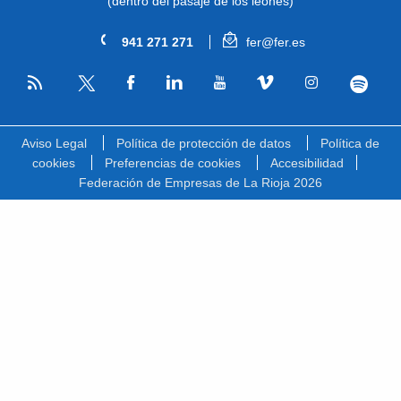
(dentro del pasaje de los leones)
941 271 271
fer@fer.es
RSS
Facebook
Linkedin
Youtube
Vimeo
Instagram
Spotify
Twitter
Aviso Legal
Política de protección de datos
Política de
cookies
Preferencias de cookies
Accesibilidad
Federación de Empresas de La Rioja 2026