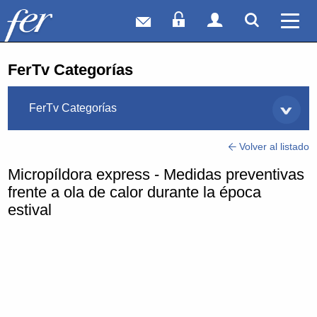
Correo web
Acceso Socios
Acceso Usuar
Mostrar
Ver 
FerTv Categorías
FerTv Categorías
Volver al listado
Micropíldora express - Medidas preventivas
frente a ola de calor durante la época
estival