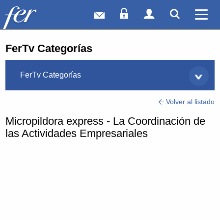
Correo web
Acceso Socios
Acceso Usuar
Mostrar
Ver 
FerTv Categorías
FerTv Categorías
Volver al listado
Micropildora express - La Coordinación de
las Actividades Empresariales