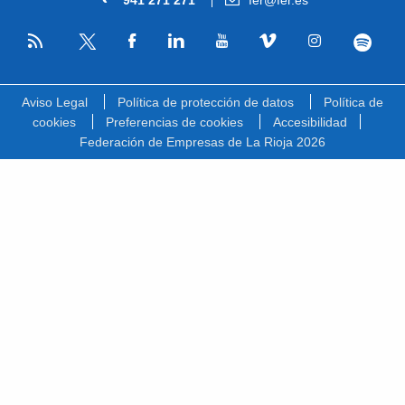
941 271 271
fer@fer.es
RSS
Facebook
Linkedin
Youtube
Vimeo
Instagram
Spotify
Twitter
Aviso Legal
Política de protección de datos
Política de
cookies
Preferencias de cookies
Accesibilidad
Federación de Empresas de La Rioja 2026