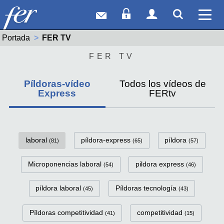
Correo web
Acceso Socios
Acceso Usuar
Mostrar
Ver 
Portada
Actual:
FER TV
FER TV
Píldoras-vídeo
Todos los vídeos de
Express
FERtv
FerTv Píldoras-vídeo Express C
laboral
píldora-express
píldora
(81)
(65)
(57)
Microponencias laboral
pildora express
(54)
(46)
píldora laboral
Píldoras tecnología
(45)
(43)
Píldoras competitividad
competitividad
(41)
(15)