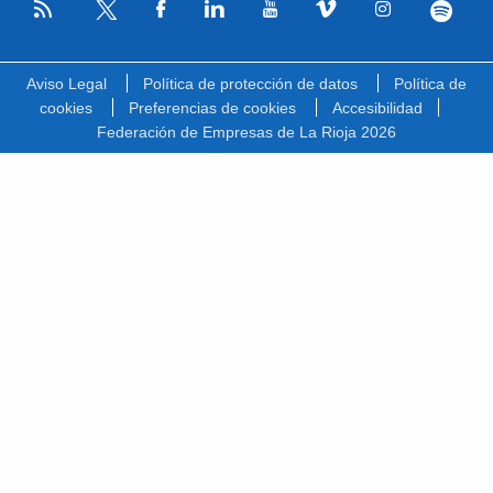
RSS
Facebook
Linkedin
Youtube
Vimeo
Instagram
Spotify
Twitter
Aviso Legal
Política de protección de datos
Política de
cookies
Preferencias de cookies
Accesibilidad
Federación de Empresas de La Rioja 2026