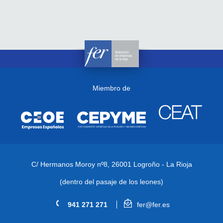
Miembro de
C/ Hermanos Moroy nº8,
26001 Logroño - La Rioja
(dentro del pasaje de los leones)
941 271 271
fer@fer.es