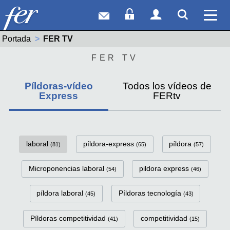
Correo web
Acceso Socios
Acceso Usuar
Mostrar
Ver 
Portada
Actual:
FER TV
FER TV
Píldoras-vídeo
Todos los vídeos de
Express
FERtv
FerTv Píldoras-vídeo Express C
laboral
píldora-express
píldora
(81)
(65)
(57)
Microponencias laboral
pildora express
(54)
(46)
píldora laboral
Píldoras tecnología
(45)
(43)
Píldoras competitividad
competitividad
(41)
(15)