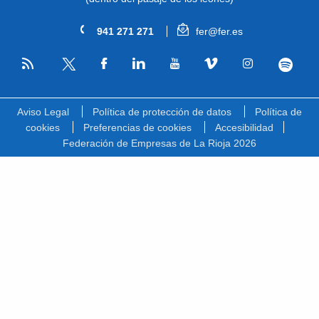
941 271 271
fer@fer.es
RSS
Facebook
Linkedin
Youtube
Vimeo
Instagram
Spotify
Twitter
Aviso Legal
Política de protección de datos
Política de
cookies
Preferencias de cookies
Accesibilidad
Federación de Empresas de La Rioja 2026