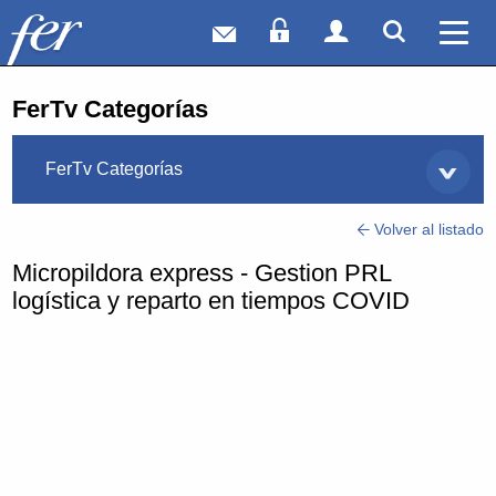
Correo web
Acceso Socios
Acceso Usuar
Mostrar
Ver 
FerTv Categorías
FerTv Categorías
Volver al listado
Micropildora express - Gestion PRL
logística y reparto en tiempos COVID