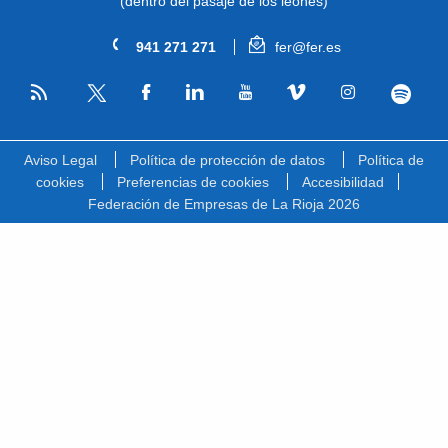
(dentro del pasaje de los leones)
941 271 271
fer@fer.es
RSS
Facebook
Linkedin
Youtube
Vimeo
Instagram
Spotify
Twitter
Aviso Legal
Política de protección de datos
Política de
cookies
Preferencias de cookies
Accesibilidad
Federación de Empresas de La Rioja 2026