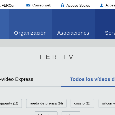
Correo web
Acces
ia FERCom
Acceso Socios
Organización
Asociaciones
Serv
FER TV
s-vídeo Express
Todos los vídeos 
iojaparty
rueda de prensa
cossío
silicon 
(16)
(16)
(11)