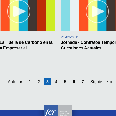
1
21/03/2011
La Huella de Carbono en la
Jornada - Contratos Tempor
ia Empresarial
Cuestiones Actuales
Anterior
1
2
Estás en la pagina
3
4
5
6
7
Siguiente