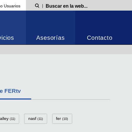
o Usuarios
Búsqueda
icios
Asesorías
Contacto
de FERtv
valley
nasf
fer
(11)
(11)
(10)