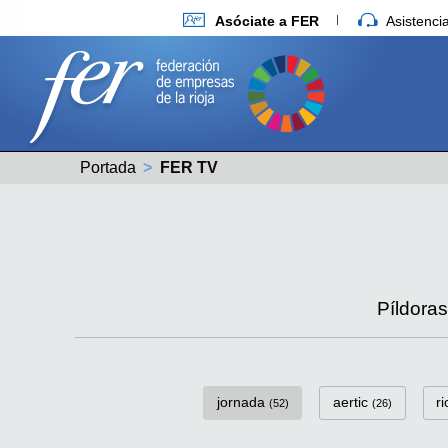
Asóciate a FER
Asistenc
Portada
Actual:
FER TV
Píldora
FerTv Categorías
jornada
aertic
r
(52)
(26)