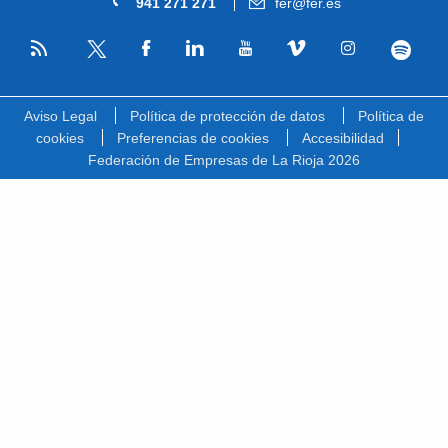
941 271 271
fer@fer.es
RSS
Facebook
Linkedin
Youtube
Vimeo
Instagram
Spotify
Twitter
Aviso Legal
Política de protección de datos
Política de
cookies
Preferencias de cookies
Accesibilidad
Federación de Empresas de La Rioja 2026