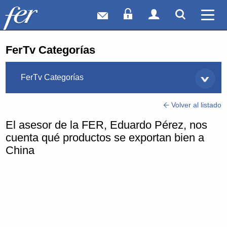
Correo web
Acceso Socios
Acceso Usuar
Mostrar
Ver 
FerTv Categorías
FerTv Categorías
Volver al listado
El asesor de la FER, Eduardo Pérez, nos
cuenta qué productos se exportan bien a
China