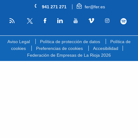
941 271 271
fer@fer.es
RSS
Facebook
Linkedin
Youtube
Vimeo
Instagram
Spotify
Twitter
Aviso Legal
Política de protección de datos
Política de
cookies
Preferencias de cookies
Accesibilidad
Federación de Empresas de La Rioja 2026