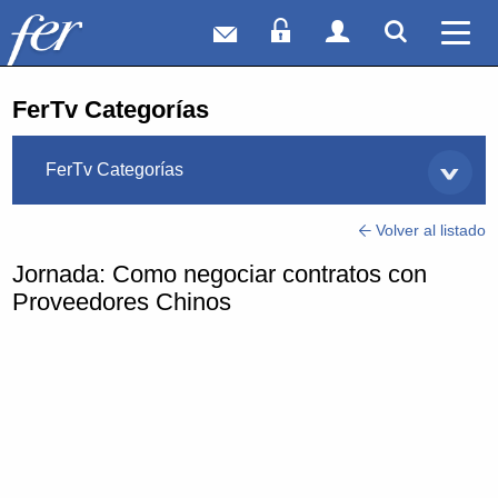
Correo web
Acceso Socios
Acceso Usuar
Mostrar
Ver 
FerTv Categorías
FerTv Categorías
Volver al listado
Jornada: Como negociar contratos con
Proveedores Chinos