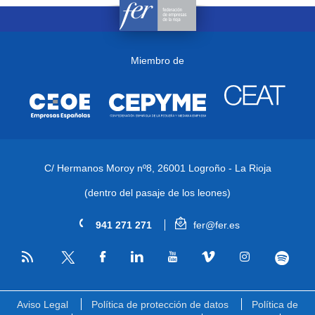
Miembro de
C/ Hermanos Moroy nº8,
26001 Logroño - La Rioja
(dentro del pasaje de los leones)
941 271 271
fer@fer.es
RSS
Facebook
Linkedin
Youtube
Vimeo
Instagram
Spotify
Twitter
Aviso Legal
Política de protección de datos
Política de