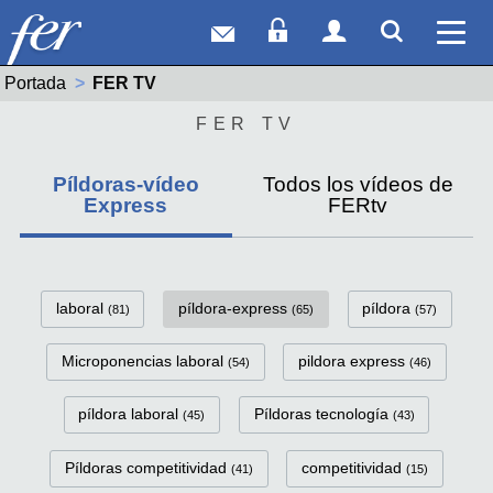
Correo web
Acceso Socios
Acceso Usuar
Mostrar
Ver 
Portada
Actual:
FER TV
FER TV
Píldoras-vídeo
Todos los vídeos de
Express
FERtv
FerTv Píldoras-vídeo Express C
laboral
píldora-express
píldora
(81)
(65)
(57)
Microponencias laboral
pildora express
(54)
(46)
píldora laboral
Píldoras tecnología
(45)
(43)
Píldoras competitividad
competitividad
(41)
(15)