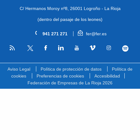
C/ Hermanos Moroy nº8,
26001 Logroño - La Rioja
(dentro del pasaje de los leones)
941 271 271
fer@fer.es
RSS
Facebook
Linkedin
Youtube
Vimeo
Instagram
Spotify
Twitter
Aviso Legal
Política de protección de datos
Política de
cookies
Preferencias de cookies
Accesibilidad
Federación de Empresas de La Rioja 2026