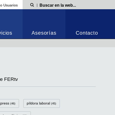
o Usuarios
Búsqueda
icios
Asesorías
Contacto
de FERtv
xpress
píldora laboral
(46)
(45)