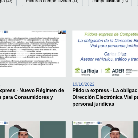
gía
Píldoras competitividad
competitividad
(43)
(41)
(15)
2
19/10/2022
express - Nuevo Régimen de
Píldora express - La obligac
s para Consumidores y
Dirección Electrónica Vial p
s
personal jurídicas