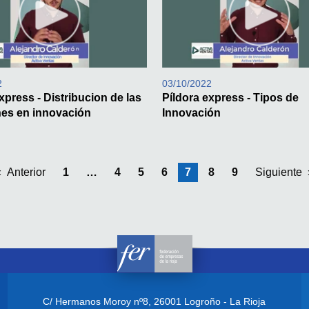
2
03/10/2022
xpress - Distribucion de las
Píldora express - Tipos de
nes en innovación
Innovación
Anterior
1
4
5
6
Estás en la pagina
7
8
9
Siguiente
C/ Hermanos Moroy nº8,
26001 Logroño - La Rioja