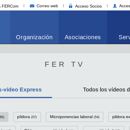
Correo web
Acces
ia FERCom
Acceso Socios
Organización
Asociaciones
Serv
FER TV
s-vídeo Express
Todos los vídeos 
eo Express Categorías
píldora
Microponencias laboral
pildora e
65)
(57)
(54)