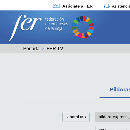
Asóciate a FER
Asistenc
Portada
Actual:
FER TV
Píldora
FerTv Píldoras-víd
laboral
píldora-express
(81)
(