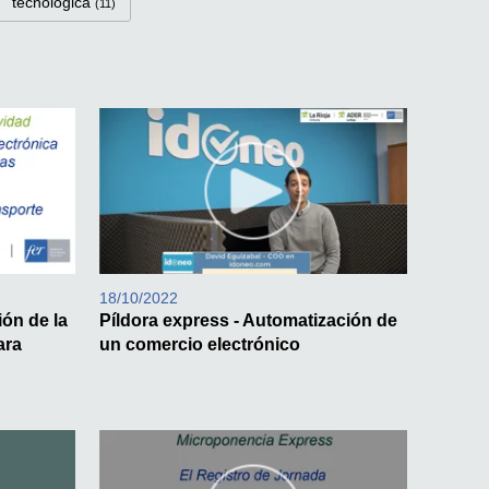
tecnológica
(11)
18/10/2022
ión de la
Píldora express - Automatización de
ara
un comercio electrónico