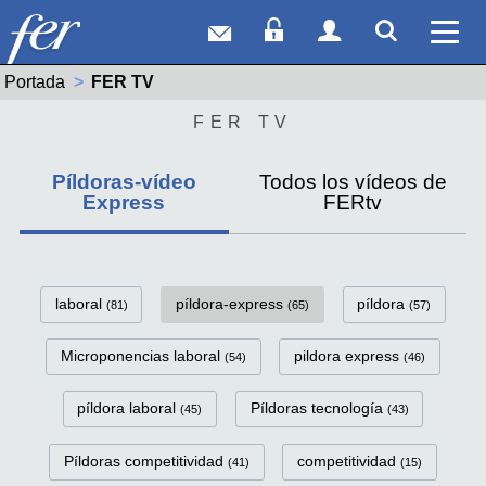
Correo web
Acceso Socios
Acceso Usuar
Mostrar
Ver 
Portada
Actual:
FER TV
FER TV
Píldoras-vídeo
Todos los vídeos de
Express
FERtv
FerTv Píldoras-vídeo Express C
laboral
píldora-express
píldora
(81)
(65)
(57)
Microponencias laboral
pildora express
(54)
(46)
píldora laboral
Píldoras tecnología
(45)
(43)
Píldoras competitividad
competitividad
(41)
(15)