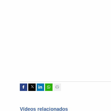
Compartir por Facebook
Compartir por Twitter
Compartir por Linkedin
Compartir por whatsapp
Imprimir
Vídeos relacionados