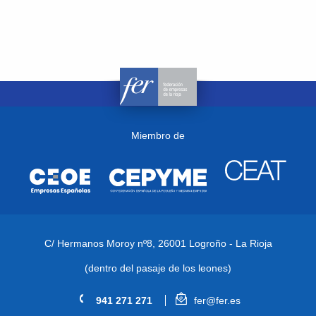
Miembro de
C/ Hermanos Moroy nº8,
26001 Logroño - La Rioja
(dentro del pasaje de los leones)
941 271 271
fer@fer.es