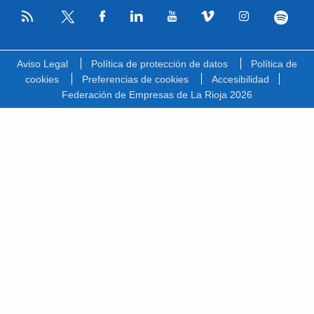
RSS
Facebook
Linkedin
Youtube
Vimeo
Instagram
Spotify
Twitter
Aviso Legal
Política de protección de datos
Política de
cookies
Preferencias de cookies
Accesibilidad
Federación de Empresas de La Rioja 2026