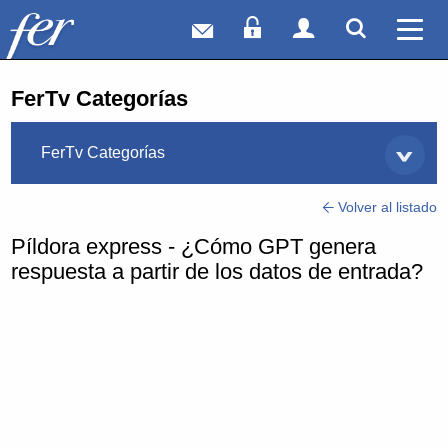
Correo web
Acceso Socios
Acceso Usuar
Mostrar
Ver 
FerTv Categorías
FerTv Categorías
Volver al listado
Píldora express - ¿Cómo GPT genera
respuesta a partir de los datos de entrada?