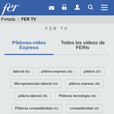
Correo web
Acceso Socios
Acceso Usuar
Mostrar
Ver 
Portada
Actual:
FER TV
FER TV
Píldoras-vídeo
Todos los vídeos de
Express
FERtv
FerTv Píldoras-vídeo Express C
laboral
píldora-express
píldora
(81)
(65)
(57)
Microponencias laboral
pildora express
(54)
(46)
píldora laboral
Píldoras tecnología
(45)
(43)
Píldoras competitividad
competitividad
(41)
(15)