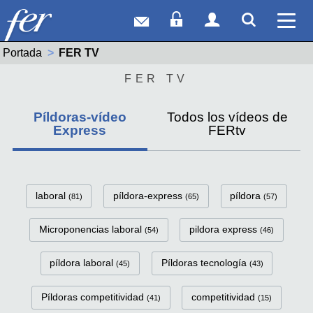
Correo web
Acceso Socios
Acceso Usuar
Mostrar
Ver 
Portada
Actual:
FER TV
FER TV
Píldoras-vídeo
Todos los vídeos de
Express
FERtv
FerTv Píldoras-vídeo Express C
laboral
píldora-express
píldora
(81)
(65)
(57)
Microponencias laboral
pildora express
(54)
(46)
píldora laboral
Píldoras tecnología
(45)
(43)
Píldoras competitividad
competitividad
(41)
(15)