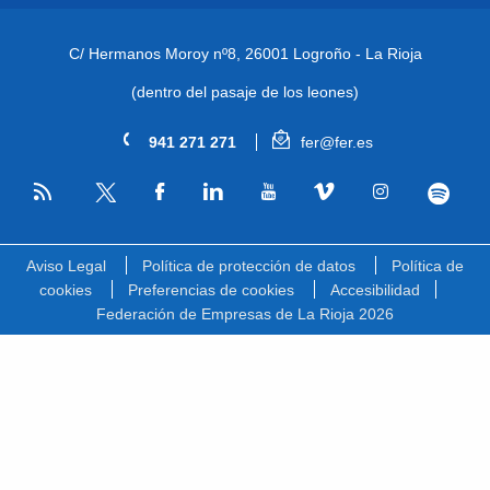
C/ Hermanos Moroy nº8,
26001 Logroño - La Rioja
(dentro del pasaje de los leones)
941 271 271
fer@fer.es
RSS
Facebook
Linkedin
Youtube
Vimeo
Instagram
Spotify
Twitter
Aviso Legal
Política de protección de datos
Política de
cookies
Preferencias de cookies
Accesibilidad
Federación de Empresas de La Rioja 2026