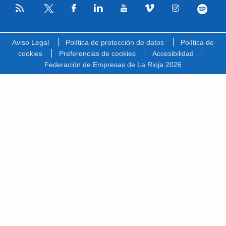
RSS
Facebook
Linkedin
Youtube
Vimeo
Instagram
Spotify
Twitter
Aviso Legal
Política de protección de datos
Política de
cookies
Preferencias de cookies
Accesibilidad
Federación de Empresas de La Rioja 2026