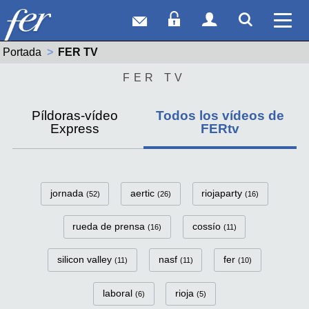
Correo web
Acceso Socios
Acceso Usuar
Mostrar
Ver 
Portada
Actual:
FER TV
FER TV
Píldoras-vídeo
Todos los vídeos de
Express
FERtv
FerTv Categorías
jornada
aertic
riojaparty
(52)
(26)
(16)
rueda de prensa
cossío
(16)
(11)
silicon valley
nasf
fer
(11)
(11)
(10)
laboral
rioja
(6)
(5)