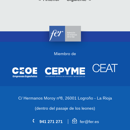
Miembro de
C/ Hermanos Moroy nº8,
26001 Logroño - La Rioja
(dentro del pasaje de los leones)
941 271 271
fer@fer.es