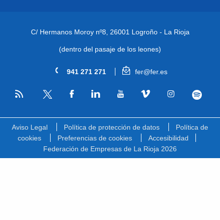
C/ Hermanos Moroy nº8,
26001 Logroño - La Rioja
(dentro del pasaje de los leones)
941 271 271
fer@fer.es
RSS
Facebook
Linkedin
Youtube
Vimeo
Instagram
Spotify
Twitter
Aviso Legal
Política de protección de datos
Política de
cookies
Preferencias de cookies
Accesibilidad
Federación de Empresas de La Rioja 2026