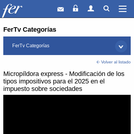
Correo web
Acceso Socios
Acceso Usuar
Mostrar
Ver 
FerTv Categorías
FerTv Categorías
Volver al listado
Micropíldora express - Modificación de los
tipos impositivos para el 2025 en el
impuesto sobre sociedades