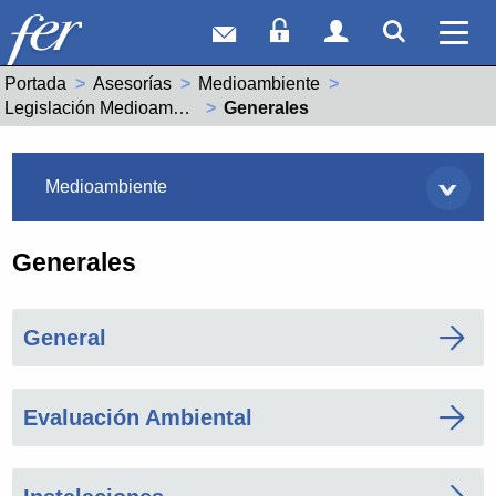
Correo web
Acceso Socios
Acceso Usuar
Mostrar
Ver 
Portada
Asesorías
Medioambiente
Legislación Medioambiental
Actual:
Generales
Asesorías
Medioambiente
Generales
General
Evaluación Ambiental