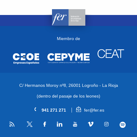
Miembro de
C/ Hermanos Moroy nº8,
26001 Logroño - La Rioja
(dentro del pasaje de los leones)
941 271 271
fer@fer.es
RSS
Facebook
Linkedin
Youtube
Vimeo
Instagram
Spotify
Twitter