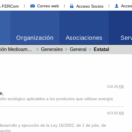
Correo web
Acces
ia FERCom
Acceso Socios
Organización
Asociaciones
Serv
Legislación Medioambiental
Generales
General
Actual:
Estatal
318.26
KB
e,
seño ecológico aplicables a los productos que utilizan energía
423.83
KB
sarrollo y ejecución de la Ley 16/2002, de 1 de julio, de
nación