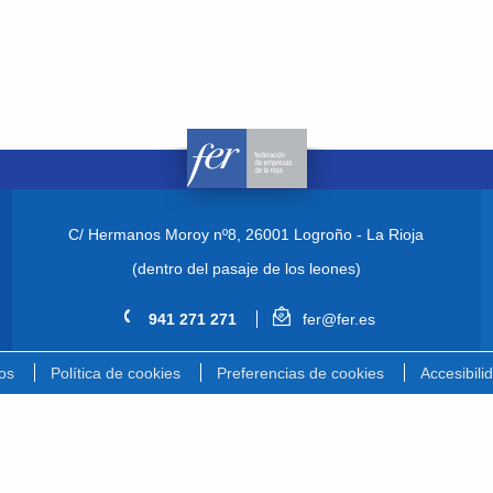
C/ Hermanos Moroy nº8,
26001 Logroño - La Rioja
(dentro del pasaje de los leones)
941 271 271
fer@fer.es
os
Política de cookies
Preferencias de cookies
Accesibili