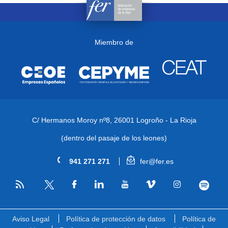
Miembro de
C/ Hermanos Moroy nº8,
26001 Logroño - La Rioja
(dentro del pasaje de los leones)
941 271 271
fer@fer.es
RSS
Facebook
Linkedin
Youtube
Vimeo
Instagram
Spotify
Twitter
Aviso Legal
Política de protección de datos
Política de