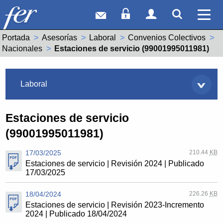
Correo web
Acceso Socios
Acceso Usuar
Mostrar
Ver 
Portada
Asesorías
Laboral
Convenios Colectivos
Nacionales
Actual:
Estaciones de servicio (99001995011981)
Asesorías
Laboral
Estaciones de servicio
(99001995011981)
17/03/2025
210.44
KB
Estaciones de servicio | Revisión 2024 | Publicado
17/03/2025
18/04/2024
226.26
KB
Estaciones de servicio | Revisión 2023-Incremento
2024 | Publicado 18/04/2024