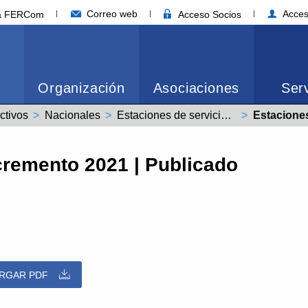
Correo web
Acces
ia FERCom
Acceso Socios
Organización
Asociaciones
Serv
ctivos
Nacionales
Estaciones de servicio (99001995011981)
Actual:
Estaciones de 
ncremento 2021 | Publicado
RGAR PDF