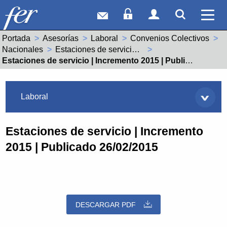
Correo web
Acceso Socios
Acceso Usuar
Mostrar
Ver 
Portada
Asesorías
Laboral
Convenios Colectivos
Nacionales
Estaciones de servicio (99001995011981)
Actual:
Estaciones de servicio | Incremento 2015 | Publicado 26/02/2015
Asesorías
Laboral
Estaciones de servicio | Incremento
2015 | Publicado 26/02/2015
DESCARGAR PDF