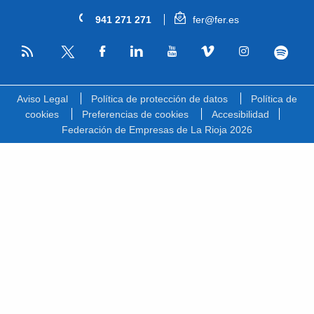
941 271 271
fer@fer.es
RSS
Facebook
Linkedin
Youtube
Vimeo
Instagram
Spotify
Twitter
Aviso Legal
Política de protección de datos
Política de
cookies
Preferencias de cookies
Accesibilidad
Federación de Empresas de La Rioja 2026