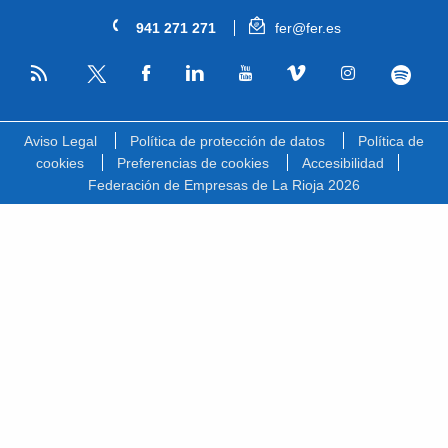
941 271 271
fer@fer.es
RSS
Facebook
Linkedin
Youtube
Vimeo
Instagram
Spotify
Twitter
Aviso Legal
Política de protección de datos
Política de
cookies
Preferencias de cookies
Accesibilidad
Federación de Empresas de La Rioja 2026