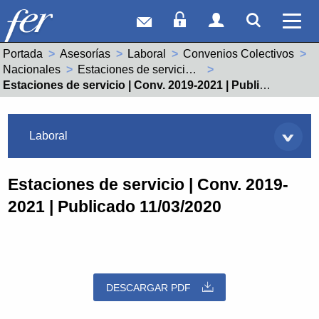
Correo web
Acceso Socios
Acceso Usuar
Mostrar
Ver 
Portada
Asesorías
Laboral
Convenios Colectivos
Nacionales
Estaciones de servicio (99001995011981)
Actual:
Estaciones de servicio | Conv. 2019-2021 | Publicado 11/03/2020
Asesorías
Laboral
Estaciones de servicio | Conv. 2019-
2021 | Publicado 11/03/2020
DESCARGAR PDF