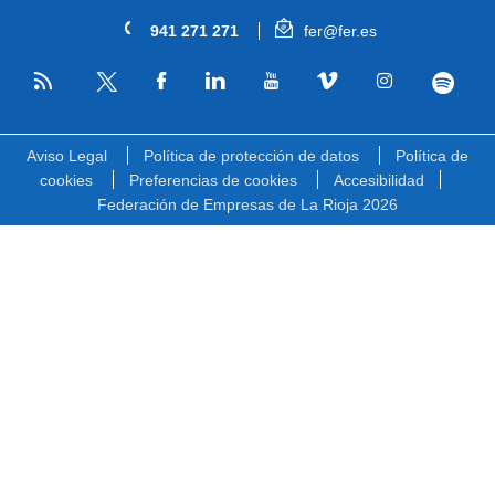
941 271 271
fer@fer.es
RSS
Facebook
Linkedin
Youtube
Vimeo
Instagram
Spotify
Twitter
Aviso Legal
Política de protección de datos
Política de
cookies
Preferencias de cookies
Accesibilidad
Federación de Empresas de La Rioja 2026