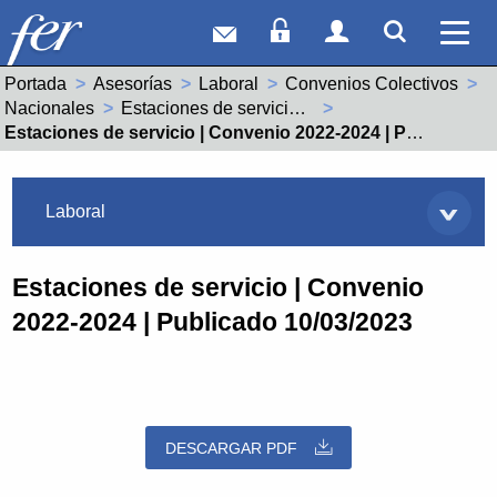
Correo web
Acceso Socios
Acceso Usuar
Mostrar
Ver 
Portada
Asesorías
Laboral
Convenios Colectivos
Nacionales
Estaciones de servicio (99001995011981)
Actual:
Estaciones de servicio | Convenio 2022-2024 | Publicado 10/03/2023
Asesorías
Laboral
Estaciones de servicio | Convenio
2022-2024 | Publicado 10/03/2023
DESCARGAR PDF