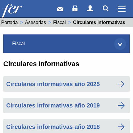
Correo web
Acceso Socios
Acceso Usuar
Mostrar
Ver 
Portada
Asesorías
Fiscal
Actual:
Circulares Informativas
Asesorías
Fiscal
Circulares Informativas
Circulares informativas año 2025
Circulares informativas año 2019
Circulares informativas año 2018