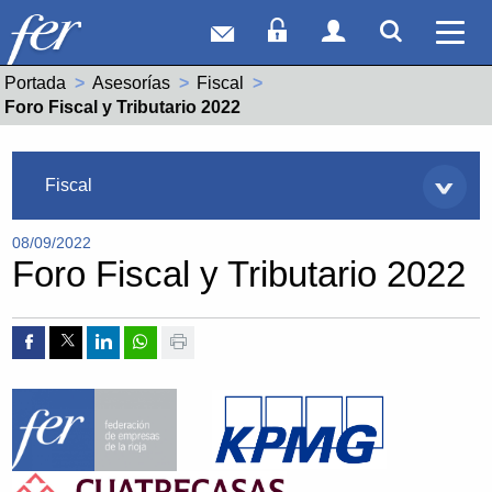
Correo web
Acceso Socios
Acceso Usuar
Mostrar
Ver 
Portada
Asesorías
Fiscal
Actual:
Foro Fiscal y Tributario 2022
Asesorías
Fiscal
08/09/2022
Foro Fiscal y Tributario 2022
Compartir por Facebook
Compartir por Twitter
Compartir por Linkedin
Compartir por whatsapp
Imprimir