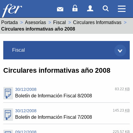
Correo web
Acceso Socios
Acceso Usuar
Mostrar
Ver 
Portada
Asesorías
Fiscal
Circulares Informativas
Actual:
Circulares informativas año 2008
Asesorías
Fiscal
Circulares informativas año 2008
30/12/2008
83.22
KB
Boletín de Información Fiscal 8/2008
30/12/2008
145.23
KB
Boletín de Información Fiscal 7/2008
09/12/2008
225.57
KB