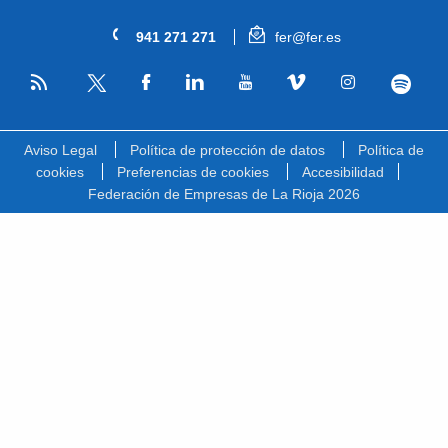
941 271 271
fer@fer.es
RSS
Facebook
Linkedin
Youtube
Vimeo
Instagram
Spotify
Twitter
Aviso Legal
Política de protección de datos
Política de
cookies
Preferencias de cookies
Accesibilidad
Federación de Empresas de La Rioja 2026