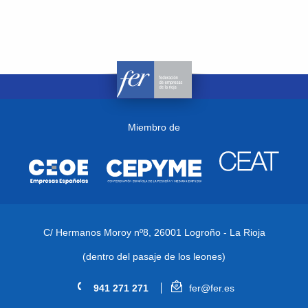
Miembro de
C/ Hermanos Moroy nº8,
26001 Logroño - La Rioja
(dentro del pasaje de los leones)
941 271 271
fer@fer.es