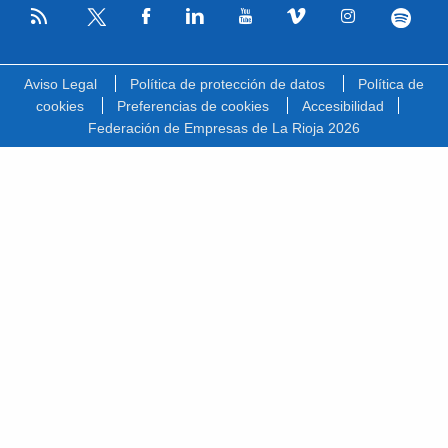
RSS
Facebook
Linkedin
Youtube
Vimeo
Instagram
Spotify
Twitter
Aviso Legal
Política de protección de datos
Política de
cookies
Preferencias de cookies
Accesibilidad
Federación de Empresas de La Rioja 2026