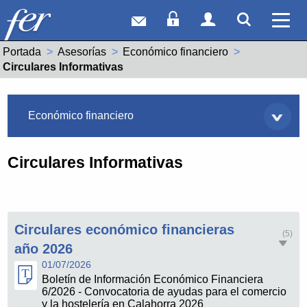
Correo web
Acceso Socios
Acceso Usuar
Mostrar
Ver 
Portada
Asesorías
Económico financiero
Actual:
Circulares Informativas
Asesorías
Económico financiero
Circulares Informativas
Circulares económico financieras
(5)
año 2026
01/07/2026
Boletín de Información Económico Financiera
6/2026 - Convocatoria de ayudas para el comercio
y la hostelería en Calahorra 2026