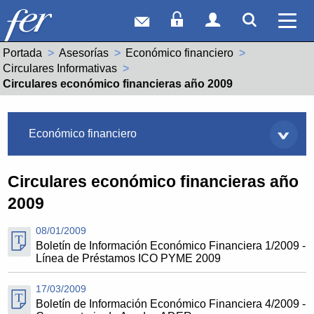
Correo web
Acceso Socios
Acceso Usuar
Mostrar
Ver 
Portada
Asesorías
Económico financiero
Circulares Informativas
Actual:
Circulares económico financieras año 2009
Asesorías
Económico financiero
Circulares económico financieras año
2009
08/01/2009
Boletín de Información Económico Financiera 1/2009 -
Línea de Préstamos ICO PYME 2009
17/03/2009
Boletín de Información Económico Financiera 4/2009 -