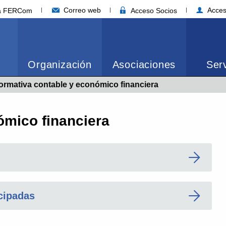
Correo web
Acces
ia FERCom
Acceso Socios
Organización
Asociaciones
Serv
tual:
ormativa contable y económico financiera
ómico financiera
cipadas