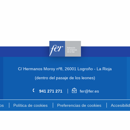
C/ Hermanos Moroy nº8,
26001 Logroño - La Rioja
(dentro del pasaje de los leones)
941 271 271
fer@fer.es
os
Política de cookies
Preferencias de cookies
Accesibili