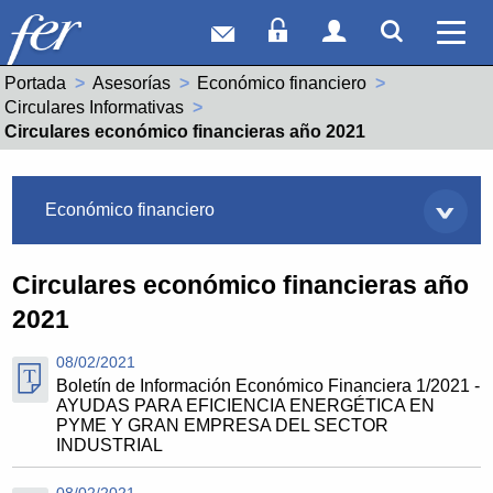
Correo web
Acceso Socios
Acceso Usuar
Mostrar
Ver 
Portada
Asesorías
Económico financiero
Circulares Informativas
Actual:
Circulares económico financieras año 2021
Asesorías
Económico financiero
Circulares económico financieras año
2021
08/02/2021
Boletín de Información Económico Financiera 1/2021 -
AYUDAS PARA EFICIENCIA ENERGÉTICA EN
PYME Y GRAN EMPRESA DEL SECTOR
INDUSTRIAL
08/02/2021