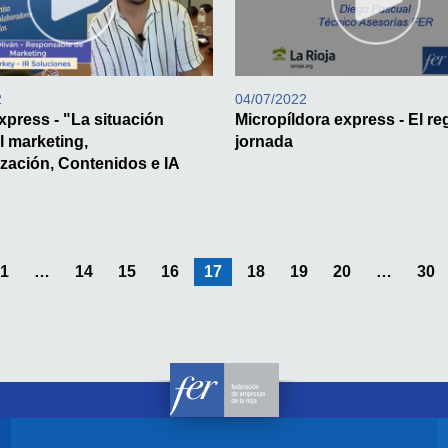
2
04/07/2022
xpress - "La situación
Micropíldora express - El re
l marketing,
jornada
zación, Contenidos e IA
1
14
15
16
Estás en la pagina
17
18
19
20
30