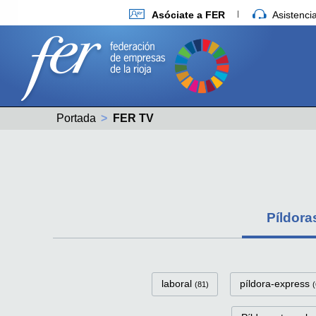
Asóciate a FER
Asistenc
Portada
Actual:
FER TV
Píldora
FerTv Píldoras-víd
laboral
píldora-express
(81)
(