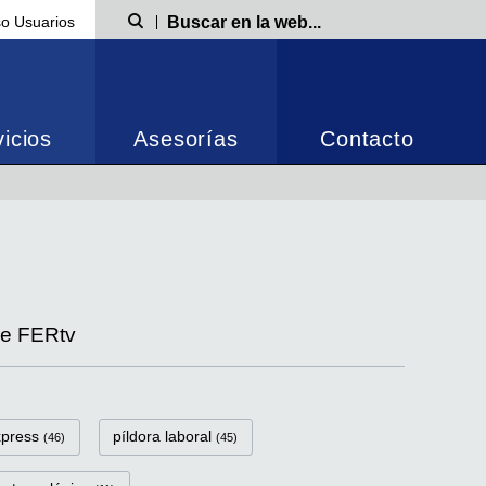
o Usuarios
Búsqueda
icios
Asesorías
Contacto
de FERtv
xpress
píldora laboral
(46)
(45)