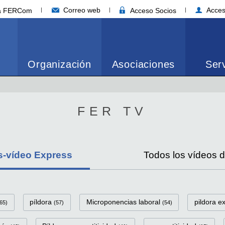
Correo web
Acces
ia FERCom
Acceso Socios
Organización
Asociaciones
Serv
FER TV
s-vídeo Express
Todos los vídeos 
eo Express Categorías
píldora
Microponencias laboral
pildora e
65)
(57)
(54)