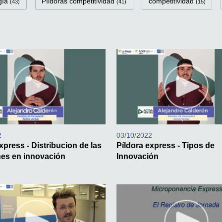
gía
Píldoras competitividad
competitividad
(43)
(41)
(15)
2
03/10/2022
xpress - Distribucion de las
Píldora express - Tipos de
nes en innovación
Innovación