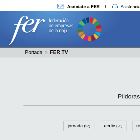
Asóciate a FER
Asistenc
Portada
Actual:
FER TV
Píldora
FerTv Categorías
jornada
aertic
r
(52)
(26)