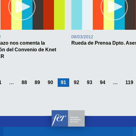
2
08/03/2012
jazo nos comenta la
Rueda de Prensa Dpto. Ase
ón del Convenio de Knet
ER
1
88
89
90
Estás en la pagina
91
92
93
94
119