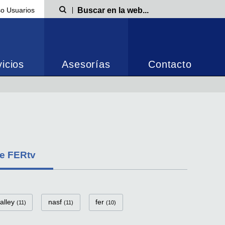
o Usuarios
Búsqueda
icios
Asesorías
Contacto
de FERtv
valley
nasf
fer
(11)
(11)
(10)