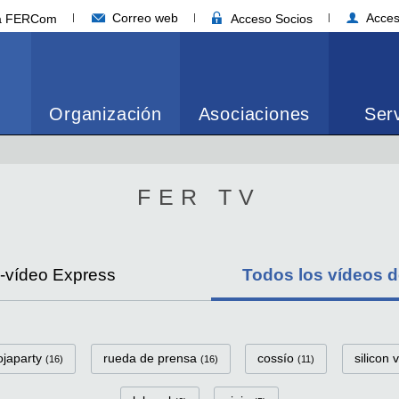
Correo web
Acces
ia FERCom
Acceso Socios
Organización
Asociaciones
Serv
FER TV
s-vídeo Express
Todos los vídeos 
iojaparty
rueda de prensa
cossío
silicon 
(16)
(16)
(11)