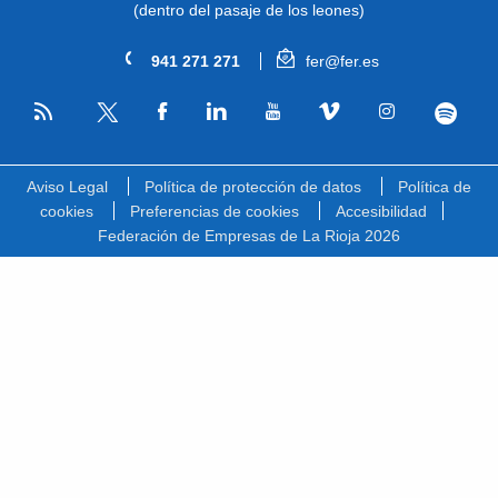
(dentro del pasaje de los leones)
941 271 271
fer@fer.es
RSS
Facebook
Linkedin
Youtube
Vimeo
Instagram
Spotify
Twitter
Aviso Legal
Política de protección de datos
Política de
cookies
Preferencias de cookies
Accesibilidad
Federación de Empresas de La Rioja 2026