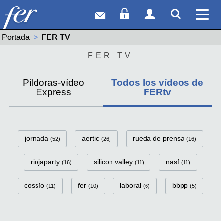
Correo web
Acceso Socios
Acceso Usuar
Mostrar
Ver 
Portada
Actual:
FER TV
FER TV
Píldoras-vídeo
Todos los vídeos de
Express
FERtv
FerTv Categorías
jornada
aertic
rueda de prensa
(52)
(26)
(16)
riojaparty
silicon valley
nasf
(16)
(11)
(11)
cossío
fer
laboral
bbpp
(11)
(10)
(6)
(5)