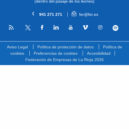
(dentro del pasaje de los leones)
941 271 271
fer@fer.es
RSS
Facebook
Linkedin
Youtube
Vimeo
Instagram
Spotify
Twitter
Aviso Legal
Política de protección de datos
Política de
cookies
Preferencias de cookies
Accesibilidad
Federación de Empresas de La Rioja 2026