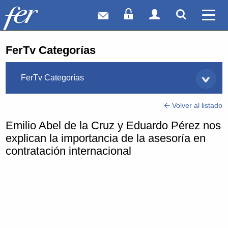
Correo web
Acceso Socios
Acceso Usuar
Mostrar
Ver 
FerTv Categorías
FerTv Categorías
Volver al listado
Emilio Abel de la Cruz y Eduardo Pérez nos
explican la importancia de la asesoría en
contratación internacional