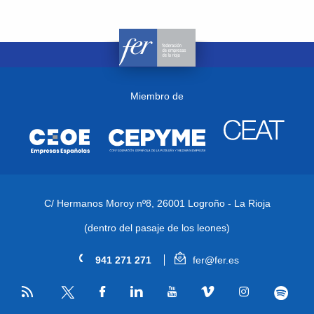
Miembro de
C/ Hermanos Moroy nº8,
26001 Logroño - La Rioja
(dentro del pasaje de los leones)
941 271 271
fer@fer.es
RSS
Facebook
Linkedin
Youtube
Vimeo
Instagram