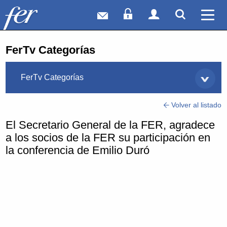
Correo web
Acceso Socios
Acceso Usuar
Mostrar
Ver 
FerTv Categorías
FerTv Categorías
Volver al listado
El Secretario General de la FER, agradece
a los socios de la FER su participación en
la conferencia de Emilio Duró