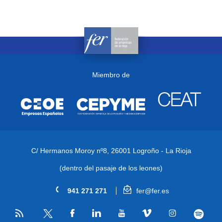
Miembro de
C/ Hermanos Moroy nº8,
26001 Logroño - La Rioja
(dentro del pasaje de los leones)
941 271 271
fer@fer.es
RSS