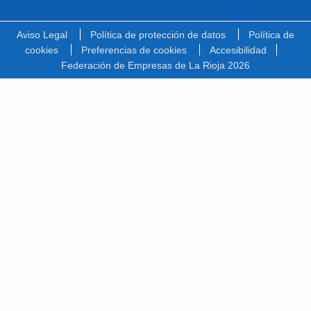
Facebook
Linkedin
Youtube
Vimeo
Instagram
Spotify
Twitter
Aviso Legal
Política de protección de datos
Política de
cookies
Preferencias de cookies
Accesibilidad
Federación de Empresas de La Rioja 2026