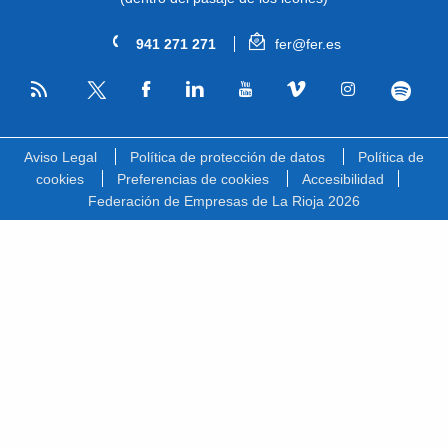
941 271 271
fer@fer.es
RSS
Facebook
Linkedin
Youtube
Vimeo
Instagram
Spotify
Twitter
Aviso Legal
Política de protección de datos
Política de
cookies
Preferencias de cookies
Accesibilidad
Federación de Empresas de La Rioja 2026