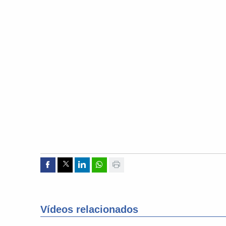
Compartir por Facebook
Compartir por Twitter
Compartir por Linkedin
Compartir por whatsapp
Imprimir
Vídeos relacionados