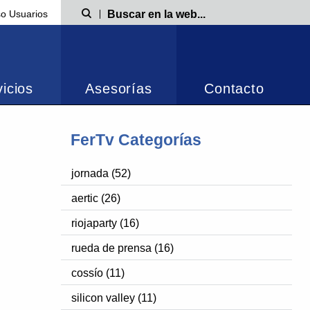
o Usuarios
Búsqueda
icios
Asesorías
Contacto
FerTv Categorías
jornada (52)
aertic (26)
riojaparty (16)
rueda de prensa (16)
cossío (11)
silicon valley (11)