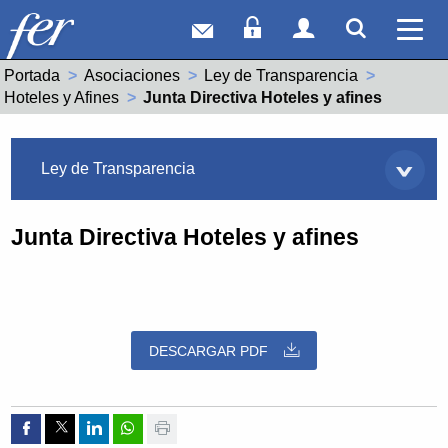
Correo web
Acceso Socios
Acceso Usuar
Mostrar
Ver 
Portada
Asociaciones
Ley de Transparencia
Hoteles y Afines
Actual:
Junta Directiva Hoteles y afines
Asociaciones
Ley de Transparencia
Junta Directiva Hoteles y afines
DESCARGAR PDF
Compartir por Facebook
Compartir por Twitter
Compartir por Linkedin
Compartir por whatsapp
Imprimir