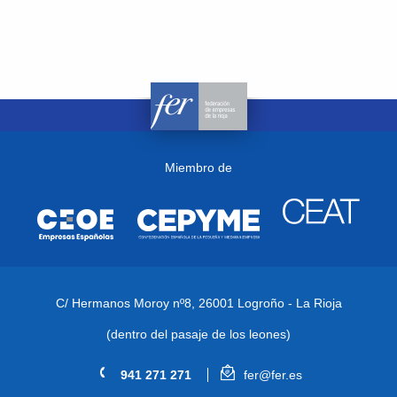
Miembro de
C/ Hermanos Moroy nº8,
26001 Logroño - La Rioja
(dentro del pasaje de los leones)
941 271 271
fer@fer.es