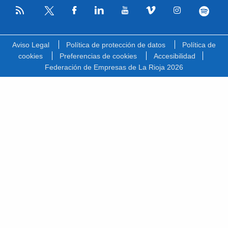
RSS
Facebook
Linkedin
Youtube
Vimeo
Instagram
Spotify
Twitter
Aviso Legal
Política de protección de datos
Política de
cookies
Preferencias de cookies
Accesibilidad
Federación de Empresas de La Rioja 2026